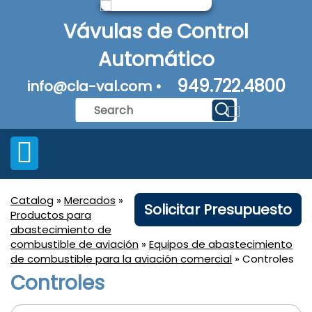
Vávulas de Control
Automático
949.722.4800
info@cla-val.com •
Catalog
»
Mercados
»
Solicitar Presupuesto
Productos para
abastecimiento de
combustible de aviación
»
Equipos de abastecimiento
de combustible para la aviación comercial
» Controles
Controles