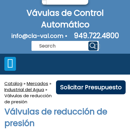
Vávulas de Control
Automático
949.722.4800
info@cla-val.com •
Catalog
»
Mercados
»
Solicitar Presupuesto
Industrial del Agua
»
Válvulas de reducción
de presión
Válvulas de reducción de
presión