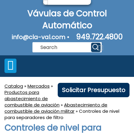
Vávulas de Control
Automático
949.722.4800
info@cla-val.com •
Catalog
»
Mercados
»
Solicitar Presupuesto
Productos para
abastecimiento de
combustible de aviación
»
Abastecimiento de
combustible de aviación militar
» Controles de nivel
para separadores de filtro
Controles de nivel para