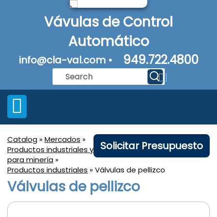
Vávulas de Control
Automático
949.722.4800
info@cla-val.com •
Catalog
»
Mercados
»
Solicitar Presupuesto
Productos industriales y
para minería
»
Productos industriales
» Válvulas de pellizco
Válvulas de pellizco