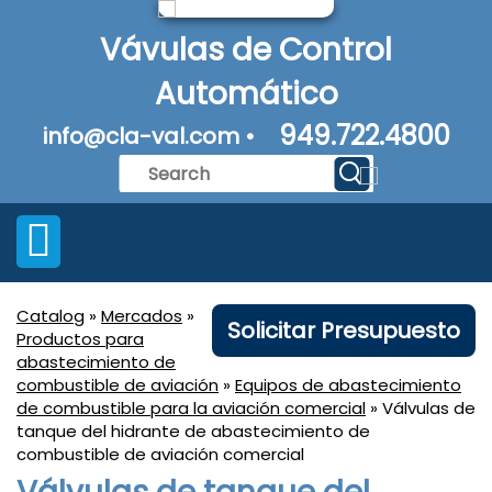
Vávulas de Control
Automático
949.722.4800
info@cla-val.com •
Catalog
»
Mercados
»
Solicitar Presupuesto
Productos para
abastecimiento de
combustible de aviación
»
Equipos de abastecimiento
de combustible para la aviación comercial
» Válvulas de
tanque del hidrante de abastecimiento de
combustible de aviación comercial