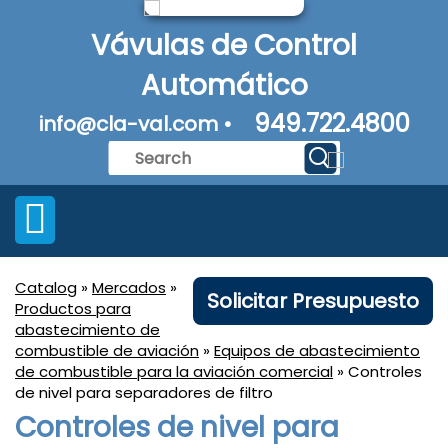
Vávulas de Control
Automático
949.722.4800
info@cla-val.com •
Catalog
»
Mercados
»
Solicitar Presupuesto
Productos para
abastecimiento de
combustible de aviación
»
Equipos de abastecimiento
de combustible para la aviación comercial
» Controles
de nivel para separadores de filtro
Controles de nivel para