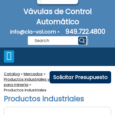
Vávulas de Control
Automático
949.722.4800
info@cla-val.com •
Catalog
»
Mercados
»
Solicitar Presupuesto
Productos industriales y
para minería
»
Productos industriales
Productos industriales