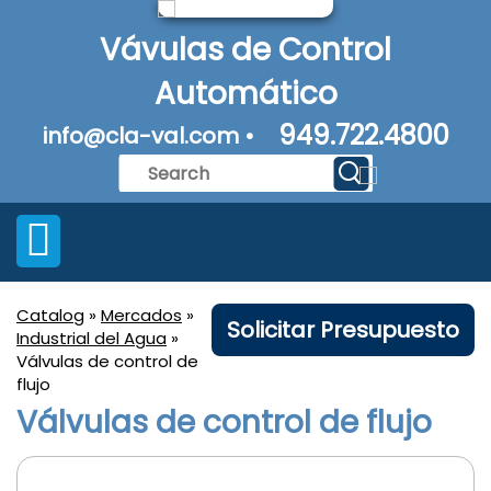
Vávulas de Control
Automático
949.722.4800
info@cla-val.com •
Catalog
»
Mercados
»
Solicitar Presupuesto
Industrial del Agua
»
Válvulas de control de
flujo
Válvulas de control de flujo