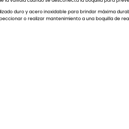
de la válvula cuando se desconecta la boquilla para pre
izado duro y acero inoxidable para brindar máxima durab
speccionar o realizar mantenimiento a una boquilla de r