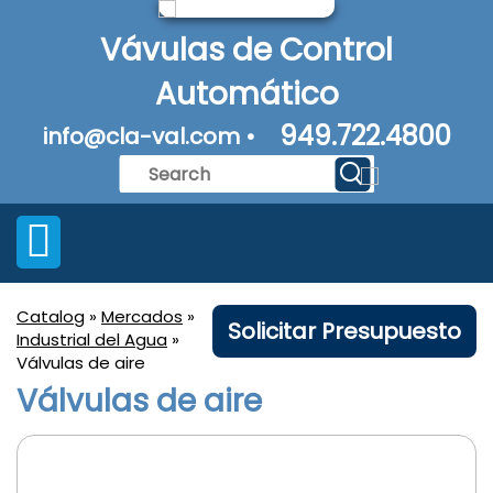
Vávulas de Control
Automático
949.722.4800
info@cla-val.com •
Catalog
»
Mercados
»
Solicitar Presupuesto
Industrial del Agua
»
Válvulas de aire
Válvulas de aire