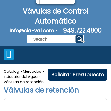
Vávulas de Control
Automático
949.722.4800
info@cla-val.com •
Catalog
»
Mercados
»
Solicitar Presupuesto
Industrial del Agua
»
Válvulas de retención
Válvulas de retención