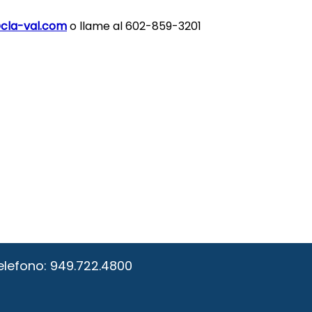
cla-val.com
o llame al 602-859-3201
elefono:
949.722.4800