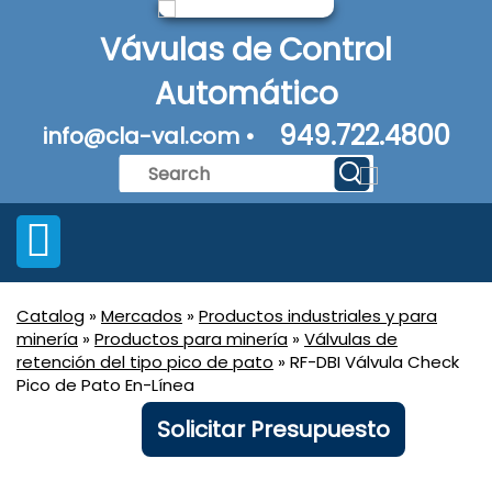
Vávulas de Control
Automático
949.722.4800
info@cla-val.com •
Catalog
»
Mercados
»
Productos industriales y para
minería
»
Productos para minería
»
Válvulas de
retención del tipo pico de pato
» RF-DBI Válvula Check
Pico de Pato En-Línea
Solicitar Presupuesto