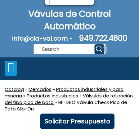
Vávulas de Control
Automático
949.722.4800
info@cla-val.com •
Catalog
»
Mercados
»
Productos industriales y para
minería
»
Productos industriales
»
Válvulas de retención
del tipo pico de pato
» RF-DBO Válvula Check Pico de
Pato Slip-On
Solicitar Presupuesto