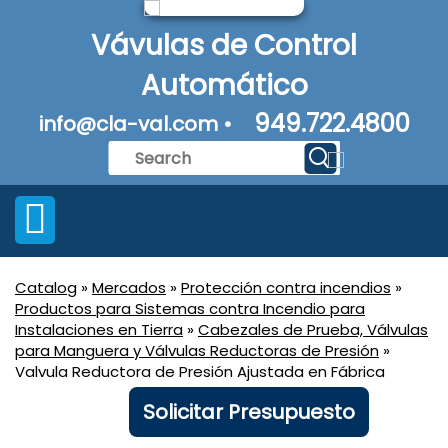
Vávulas de Control
Automático
949.722.4800
info@cla-val.com •
Catalog
»
Mercados
»
Protección contra incendios
»
Productos para Sistemas contra Incendio para
Instalaciones en Tierra
»
Cabezales de Prueba, Válvulas
para Manguera y Válvulas Reductoras de Presión
»
Valvula Reductora de Presión Ajustada en Fábrica
Solicitar Presupuesto