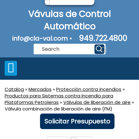
Vávulas de Control
Automático
949.722.4800
info@cla-val.com •
Catalog
»
Mercados
»
Protección contra incendios
»
Productos para Sistemas contra Incendio para
Plataformas Petroleras
»
Válvulas de liberación de aire
»
Válvula combinación de liberación de aire (FM)
Solicitar Presupuesto