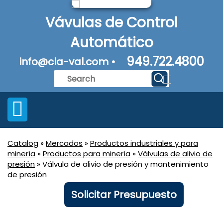
Vávulas de Control
Automático
949.722.4800
info@cla-val.com •
Catalog
»
Mercados
»
Productos industriales y para
minería
»
Productos para minería
»
Válvulas de alivio de
presión
» Válvula de alivio de presión y mantenimiento
de presión
Solicitar Presupuesto