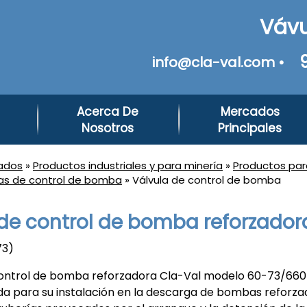
Vávu
info@cla-val.com •
Acerca De
Mercados
Nosotros
Principales
ados
»
Productos industriales y para minería
»
Productos par
las de control de bomba
» Válvula de control de bomba
 de control de bomba reforzador
73)
control de bomba reforzadora Cla-Val modelo 60-73/660-
da para su instalación en la descarga de bombas reforza