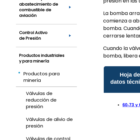
presión en las
abastecimiento de
combustible de
La bomba arran
aviación
comienza a abr
bomba. Cuando 
Control Activo
cerrarse lenta
de Presión
Cuando la válvu
bomba, libera 
Productos industriales
y para minería
Productos para
Hoja d
minería
datos técn
Válvulas de
reducción de
60-73 y 
presión
Válvulas de alivio de
presión
Válvulas de control