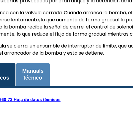
 tuberías provocados por el arranque y la detención de l
ca con la válvula cerrada. Cuando arranca la bomba, el c
irse lentamente, lo que aumenta de forma gradual la pres
la bomba recibe la señal de cierre, el control de soleno
mente, lo que reduce el flujo de forma gradual mientras
la se cierra, un ensamble de interruptor de límite, que a
el arrancador de la bomba y esta se detiene.
e
Manuals
icos
técnico
660-73 Hoja de datos técnicos