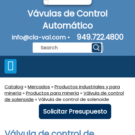
Vávulas de Control
Automático
949.722.4800
info@cla-val.com •
Catalog
»
Mercados
»
Productos industriales y para
minería
»
Productos para minería
»
Válvula de control
de solenoide
» Válvula de control de solenoide
Solicitar Presupuesto
Válvula de control de