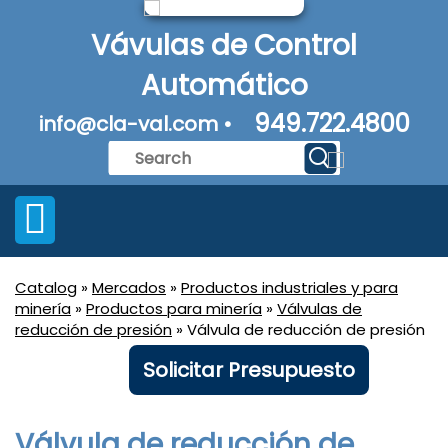
Vávulas de Control
Automático
949.722.4800
info@cla-val.com •
Catalog
»
Mercados
»
Productos industriales y para
minería
»
Productos para minería
»
Válvulas de
reducción de presión
» Válvula de reducción de presión
Solicitar Presupuesto
Válvula de reducción de