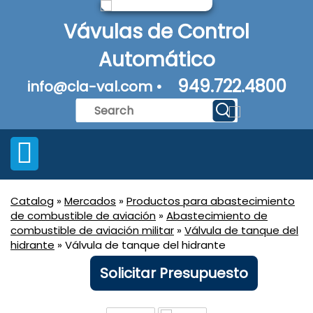
Vávulas de Control
Automático
949.722.4800
info@cla-val.com •
Catalog
»
Mercados
»
Productos para abastecimiento
de combustible de aviación
»
Abastecimiento de
combustible de aviación militar
»
Válvula de tanque del
hidrante
» Válvula de tanque del hidrante
Solicitar Presupuesto